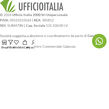
© 2026
Ufficio Italia 2000 Srl Unipersonale
P.IVA:
03523210163 |
REA
: 385812
SDI
: SUBM70N |
Cap. Sociale
131.500,00 I.V.
Società soggetta a direzione e coordinamento da parte di
GenALFA
Holding srl
Via A. Ponti n. 4 – Centro Commerciale Galassia
Shop
Filtra
Wishlist
Cart
My account
24126 Bergamo
Phone: +39.035.322206
Email: commerciale@ufficioitalia.com
PEC: info@pec.ufficioitalia.eu
CATEGORIE E CATALOGHI
LINK UTILI
BLOG E SOCIAL
UFFICIO ITALIA
© 2026
· Ufficio Italia 2000 Srl Unipersonale.