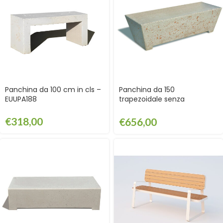
Panchina da 100 cm in cls –
Panchina da 150
EUUPA188
trapezoidale senza
schienale – EUURN203BP
€
318,00
€
656,00