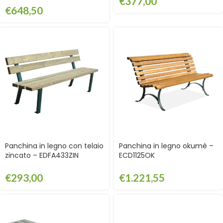
€
377,00
€
648,50
Panchina in legno con telaio
Panchina in legno okumè –
zincato – EDFA433ZIN
ECD1125OK
€
293,00
€
1.221,55