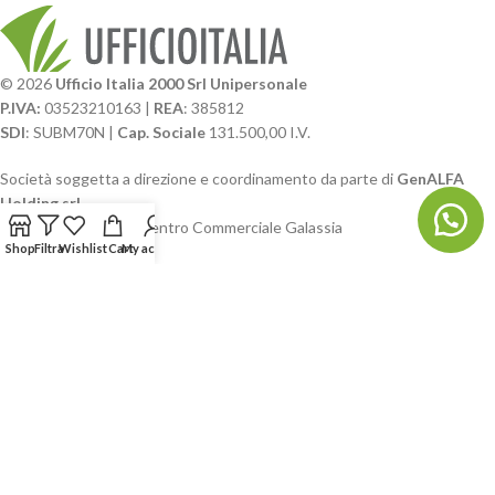
© 2026
Ufficio Italia 2000 Srl Unipersonale
P.IVA:
03523210163 |
REA
: 385812
SDI
: SUBM70N |
Cap. Sociale
131.500,00 I.V.
Società soggetta a direzione e coordinamento da parte di
GenALFA
Holding srl
Via A. Ponti n. 4 – Centro Commerciale Galassia
Shop
Filtra
Wishlist
Cart
My account
24126 Bergamo
Phone: +39.035.322206
Email: commerciale@ufficioitalia.com
PEC: info@pec.ufficioitalia.eu
CATEGORIE E CATALOGHI
LINK UTILI
BLOG E SOCIAL
UFFICIO ITALIA
© 2026
· Ufficio Italia 2000 Srl Unipersonale.