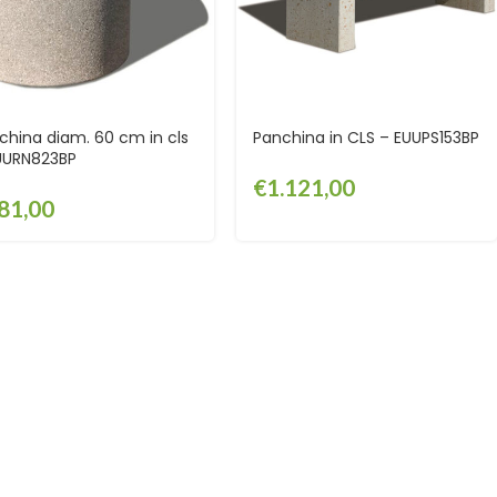
china diam. 60 cm in cls
Panchina in CLS – EUUPS153BP
UURN823BP
€
1.121,00
81,00