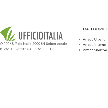
CATEGORIE 
Arredo Urbano
© 2026
Ufficio Italia 2000 Srl Unipersonale
Arredo Interno
P.IVA:
03523210163 |
REA
: 385812
Arredo Sportivo
SDI
: SUBM70N |
Cap. Sociale
131.500,00 I.V.
Giochi Esterno
Catalogo BPark
Società soggetta a direzione e coordinamento da
Promo Sedie Cert
parte di
GenALFA Holding srl
Attrezzature Par
Via A. Ponti n. 4 – Centro Commerciale Galassia
24126 Bergamo
Phone: +39.035.322206
Email: commerciale@ufficioitalia.com
PEC: info@pec.ufficioitalia.eu