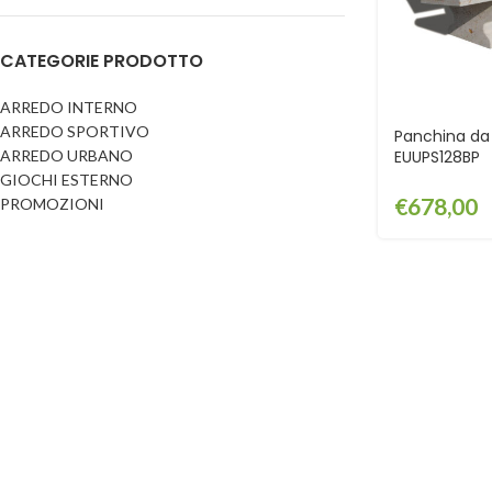
Dog
Posacenere
CATEGORIE PRODOTTO
Fioriere
Sicurezza stradale
Fontane
Tabelloni e bacheche
ARREDO INTERNO
ARREDO SPORTIVO
Gazebi e casette
Panchina da 
Transenne
ARREDO URBANO
EUUPS128BP
Orologi
GIOCHI ESTERNO
€
678,00
PROMOZIONI