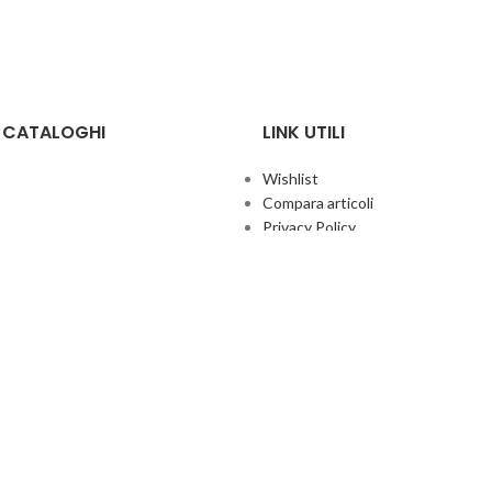
E CATALOGHI
LINK UTILI
Wishlist
Compara articoli
Privacy Policy
Cookie Policy
Termini e condizioni
ificate
Politica aziendale per la qualità
co Giochi
Contatti
Area Agenti
UFFICIO ITALIA
© 2026
· Ufficio Italia 2000 Srl Unipersonale.