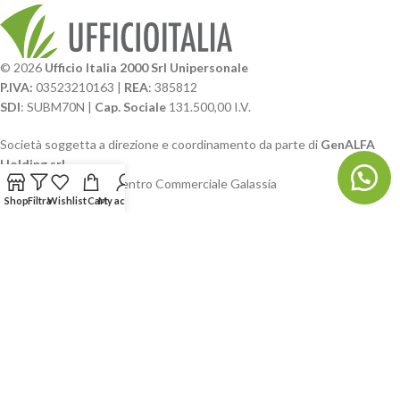
© 2026
Ufficio Italia 2000 Srl Unipersonale
P.IVA:
03523210163 |
REA
: 385812
SDI
: SUBM70N |
Cap. Sociale
131.500,00 I.V.
Società soggetta a direzione e coordinamento da parte di
GenALFA
Holding srl
Via A. Ponti n. 4 – Centro Commerciale Galassia
Shop
Filtra
Wishlist
Cart
My account
24126 Bergamo
Phone: +39.035.322206
Email: commerciale@ufficioitalia.com
PEC: info@pec.ufficioitalia.eu
CATEGORIE E CATALOGHI
LINK UTILI
BLOG E SOCIAL
UFFICIO ITALIA
© 2026
· Ufficio Italia 2000 Srl Unipersonale.