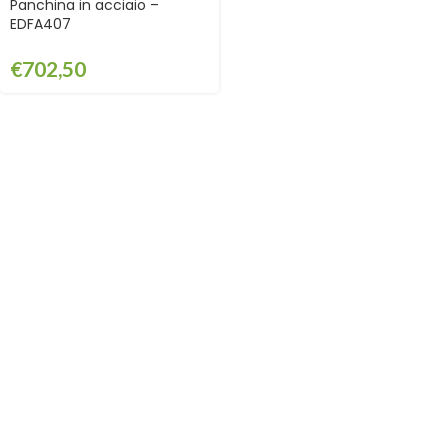
Panchina in acciaio –
EDFA407
€
702,50