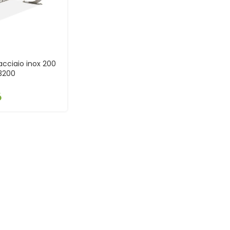
acciaio inox 200
3200
6