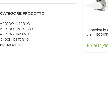
Dog
Posacenere
CATEGORIE PRODOTTO
Fioriere
Sicurezza stradale
Fontane
Tabelloni e bacheche
ARREDO INTERNO
ARREDO SPORTIVO
Gazebi e casette
Panchina in 
Transenne
ARREDO URBANO
cm – ECD113
Orologi
GIOCHI ESTERNO
€
3.601,4
PROMOZIONI