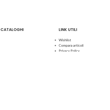
E CATALOGHI
LINK UTILI
Wishlist
Compara articoli
Privacy Policy
Cookie Policy
Termini e condizioni
ificate
Politica aziendale per la qualità
co Giochi
Contatti
Area Agenti
UFFICIO ITALIA
© 2026
· Ufficio Italia 2000 Srl Unipersonale.