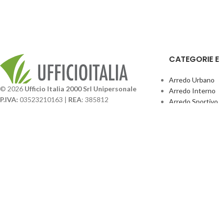
CATEGORIE 
Arredo Urbano
© 2026
Ufficio Italia 2000 Srl Unipersonale
Arredo Interno
P.IVA:
03523210163 |
REA
: 385812
Arredo Sportivo
SDI
: SUBM70N |
Cap. Sociale
131.500,00 I.V.
Giochi Esterno
Catalogo BPark
Società soggetta a direzione e coordinamento da
Promo Sedie Cert
parte di
GenALFA Holding srl
Attrezzature Par
Via A. Ponti n. 4 – Centro Commerciale Galassia
24126 Bergamo
Phone: +39.035.322206
Email: commerciale@ufficioitalia.com
PEC: info@pec.ufficioitalia.eu