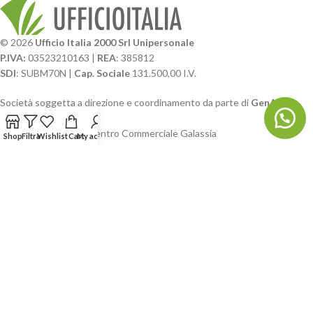
© 2026
Ufficio Italia 2000 Srl Unipersonale
P.IVA:
03523210163 |
REA
: 385812
SDI
: SUBM70N |
Cap. Sociale
131.500,00 I.V.
Società soggetta a direzione e coordinamento da parte di
GenALFA
Holding srl
Via A. Ponti n. 4 – Centro Commerciale Galassia
Shop
Filtra
Wishlist
Cart
My account
24126 Bergamo
Phone: +39.035.322206
Email: commerciale@ufficioitalia.com
PEC: info@pec.ufficioitalia.eu
CATEGORIE E CATALOGHI
LINK UTILI
BLOG E SOCIAL
UFFICIO ITALIA
© 2026
· Ufficio Italia 2000 Srl Unipersonale.