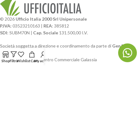
© 2026
Ufficio Italia 2000 Srl Unipersonale
P.IVA:
03523210163 |
REA
: 385812
SDI
: SUBM70N |
Cap. Sociale
131.500,00 I.V.
Società soggetta a direzione e coordinamento da parte di
GenALFA
Holding srl
Via A. Ponti n. 4 – Centro Commerciale Galassia
Shop
Filtra
Wishlist
Cart
My account
24126 Bergamo
Phone: +39.035.322206
Email: commerciale@ufficioitalia.com
PEC: info@pec.ufficioitalia.eu
CATEGORIE E CATALOGHI
LINK UTILI
BLOG E SOCIAL
UFFICIO ITALIA
© 2026
· Ufficio Italia 2000 Srl Unipersonale.