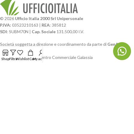
© 2026
Ufficio Italia 2000 Srl Unipersonale
P.IVA:
03523210163 |
REA
: 385812
SDI
: SUBM70N |
Cap. Sociale
131.500,00 I.V.
Società soggetta a direzione e coordinamento da parte di
GenALFA
Holding srl
Via A. Ponti n. 4 – Centro Commerciale Galassia
Shop
Filtra
Wishlist
Cart
My account
24126 Bergamo
Phone: +39.035.322206
Email: commerciale@ufficioitalia.com
PEC: info@pec.ufficioitalia.eu
CATEGORIE E CATALOGHI
LINK UTILI
BLOG E SOCIAL
UFFICIO ITALIA
© 2026
· Ufficio Italia 2000 Srl Unipersonale.