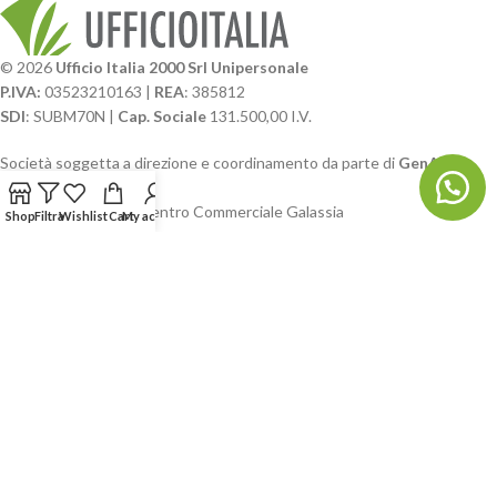
© 2026
Ufficio Italia 2000 Srl Unipersonale
P.IVA:
03523210163 |
REA
: 385812
SDI
: SUBM70N |
Cap. Sociale
131.500,00 I.V.
Società soggetta a direzione e coordinamento da parte di
GenALFA
Holding srl
Via A. Ponti n. 4 – Centro Commerciale Galassia
Shop
Filtra
Wishlist
Cart
My account
24126 Bergamo
Phone: +39.035.322206
Email: commerciale@ufficioitalia.com
PEC: info@pec.ufficioitalia.eu
CATEGORIE E CATALOGHI
LINK UTILI
BLOG E SOCIAL
UFFICIO ITALIA
© 2026
· Ufficio Italia 2000 Srl Unipersonale.