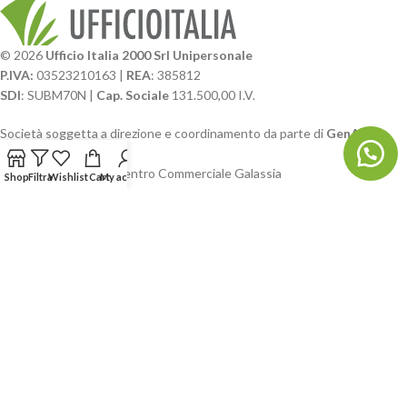
© 2026
Ufficio Italia 2000 Srl Unipersonale
P.IVA:
03523210163 |
REA
: 385812
SDI
: SUBM70N |
Cap. Sociale
131.500,00 I.V.
Società soggetta a direzione e coordinamento da parte di
GenALFA
Holding srl
Via A. Ponti n. 4 – Centro Commerciale Galassia
Shop
Filtra
Wishlist
Cart
My account
24126 Bergamo
Phone: +39.035.322206
Email: commerciale@ufficioitalia.com
PEC: info@pec.ufficioitalia.eu
CATEGORIE E CATALOGHI
LINK UTILI
BLOG E SOCIAL
UFFICIO ITALIA
© 2026
· Ufficio Italia 2000 Srl Unipersonale.