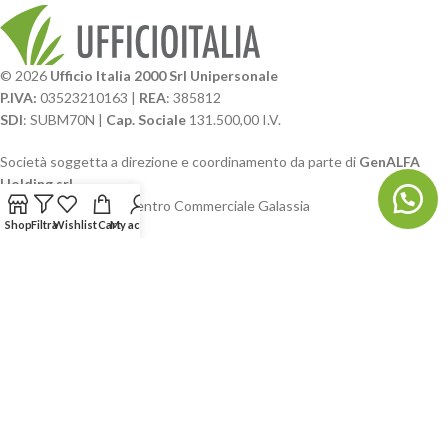
© 2026
Ufficio Italia 2000 Srl Unipersonale
P.IVA:
03523210163 |
REA
: 385812
SDI
: SUBM70N |
Cap. Sociale
131.500,00 I.V.
Società soggetta a direzione e coordinamento da parte di
GenALFA
Holding srl
Via A. Ponti n. 4 – Centro Commerciale Galassia
Shop
Filtra
Wishlist
Cart
My account
24126 Bergamo
Phone: +39.035.322206
Email: commerciale@ufficioitalia.com
PEC: info@pec.ufficioitalia.eu
CATEGORIE E CATALOGHI
LINK UTILI
BLOG E SOCIAL
UFFICIO ITALIA
© 2026
· Ufficio Italia 2000 Srl Unipersonale.