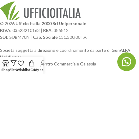
© 2026
Ufficio Italia 2000 Srl Unipersonale
P.IVA:
03523210163 |
REA
: 385812
SDI
: SUBM70N |
Cap. Sociale
131.500,00 I.V.
Società soggetta a direzione e coordinamento da parte di
GenALFA
Holding srl
Via A. Ponti n. 4 – Centro Commerciale Galassia
Shop
Filtra
Wishlist
Cart
My account
24126 Bergamo
Phone: +39.035.322206
Email: commerciale@ufficioitalia.com
PEC: info@pec.ufficioitalia.eu
CATEGORIE E CATALOGHI
LINK UTILI
BLOG E SOCIAL
UFFICIO ITALIA
© 2026
· Ufficio Italia 2000 Srl Unipersonale.