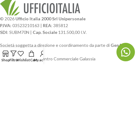
© 2026
Ufficio Italia 2000 Srl Unipersonale
P.IVA:
03523210163 |
REA
: 385812
SDI
: SUBM70N |
Cap. Sociale
131.500,00 I.V.
Società soggetta a direzione e coordinamento da parte di
GenALFA
Holding srl
Via A. Ponti n. 4 – Centro Commerciale Galassia
Shop
Filtra
Wishlist
Cart
My account
24126 Bergamo
Phone: +39.035.322206
Email: commerciale@ufficioitalia.com
PEC: info@pec.ufficioitalia.eu
CATEGORIE E CATALOGHI
LINK UTILI
BLOG E SOCIAL
UFFICIO ITALIA
© 2026
· Ufficio Italia 2000 Srl Unipersonale.