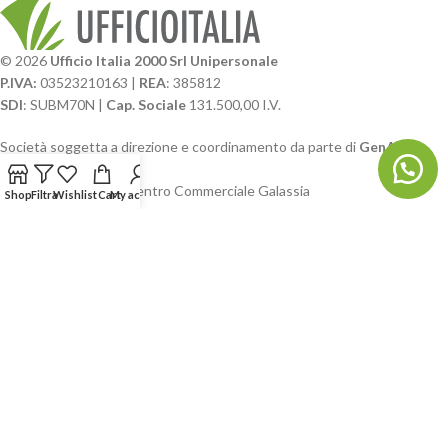
© 2026
Ufficio Italia 2000 Srl Unipersonale
P.IVA:
03523210163 |
REA
: 385812
SDI
: SUBM70N |
Cap. Sociale
131.500,00 I.V.
Società soggetta a direzione e coordinamento da parte di
GenALFA
Holding srl
Via A. Ponti n. 4 – Centro Commerciale Galassia
Shop
Filtra
Wishlist
Cart
My account
24126 Bergamo
Phone: +39.035.322206
Email: commerciale@ufficioitalia.com
PEC: info@pec.ufficioitalia.eu
CATEGORIE E CATALOGHI
LINK UTILI
BLOG E SOCIAL
UFFICIO ITALIA
© 2026
· Ufficio Italia 2000 Srl Unipersonale.