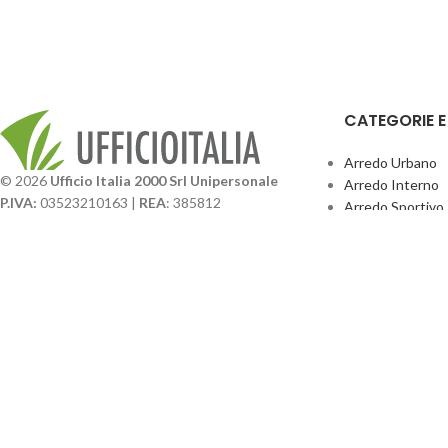
CATEGORIE 
Arredo Urbano
© 2026
Ufficio Italia 2000 Srl Unipersonale
Arredo Interno
P.IVA:
03523210163 |
REA
: 385812
Arredo Sportivo
SDI
: SUBM70N |
Cap. Sociale
131.500,00 I.V.
Giochi Esterno
Catalogo BPark
Società soggetta a direzione e coordinamento da
Promo Sedie Cert
parte di
GenALFA Holding srl
Attrezzature Par
Via A. Ponti n. 4 – Centro Commerciale Galassia
24126 Bergamo
Phone: +39.035.322206
Email: commerciale@ufficioitalia.com
PEC: info@pec.ufficioitalia.eu