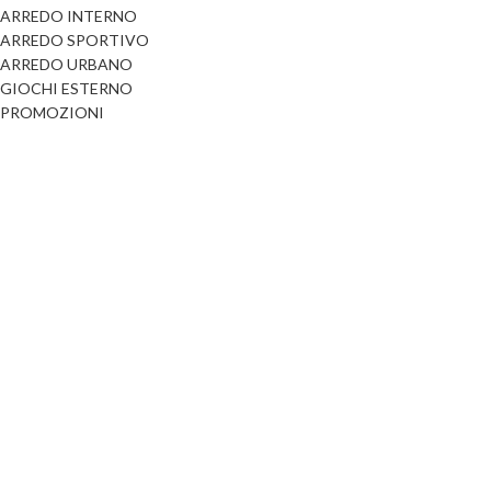
ARREDO INTERNO
Dog
Posacenere
ARREDO SPORTIVO
Fioriere
ARREDO URBANO
Sicurezza stradale
GIOCHI ESTERNO
Fontane
Tabelloni e bacheche
PROMOZIONI
Gazebi e casette
Transenne
Orologi