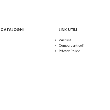
E CATALOGHI
LINK UTILI
Wishlist
Compara articoli
Privacy Policy
Cookie Policy
Termini e condizioni
ificate
Politica aziendale per la qualità
co Giochi
Contatti
Area Agenti
UFFICIO ITALIA
© 2026
· Ufficio Italia 2000 Srl Unipersonale.