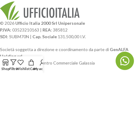
© 2026
Ufficio Italia 2000 Srl Unipersonale
P.IVA:
03523210163 |
REA
: 385812
SDI
: SUBM70N |
Cap. Sociale
131.500,00 I.V.
Società soggetta a direzione e coordinamento da parte di
GenALFA
Holding srl
Via A. Ponti n. 4 – Centro Commerciale Galassia
Shop
Filtra
Wishlist
Cart
My account
24126 Bergamo
Phone: +39.035.322206
Email: commerciale@ufficioitalia.com
PEC: info@pec.ufficioitalia.eu
CATEGORIE E CATALOGHI
LINK UTILI
BLOG E SOCIAL
UFFICIO ITALIA
© 2026
· Ufficio Italia 2000 Srl Unipersonale.