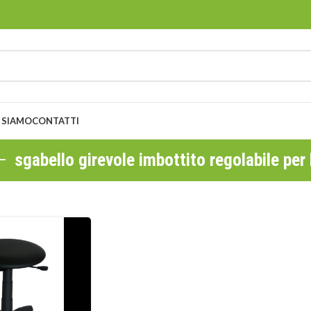
 SIAMO
CONTATTI
sgabello girevole imbottito regolabile per 