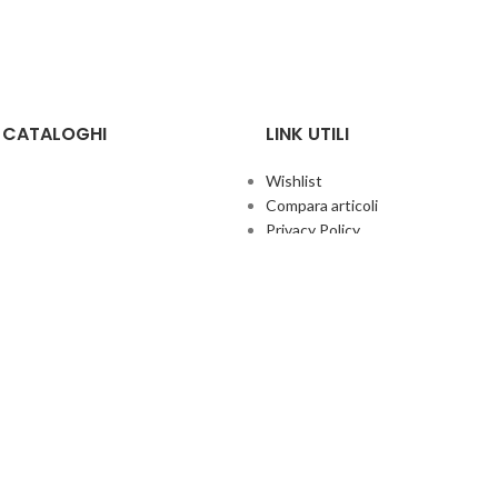
E CATALOGHI
LINK UTILI
Wishlist
Compara articoli
Privacy Policy
Cookie Policy
Termini e condizioni
ificate
Politica aziendale per la qualità
co Giochi
Contatti
Area Agenti
UFFICIO ITALIA
© 2026
· Ufficio Italia 2000 Srl Unipersonale.