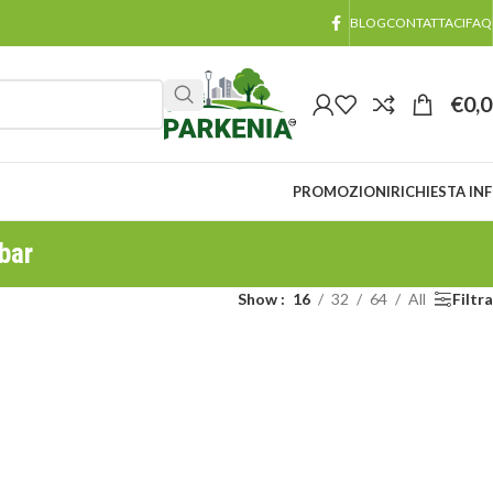
BLOG
CONTATTACI
FAQ
€
0,
PROMOZIONI
RICHIESTA IN
bar
Show
16
32
64
All
Filtra