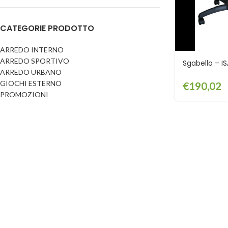
Dog
Posacenere
CATEGORIE PRODOTTO
Fioriere
Sicurezza stradale
Fontane
Tabelloni e bacheche
ARREDO INTERNO
ARREDO SPORTIVO
Gazebi e casette
Sgabello – I
Transenne
ARREDO URBANO
Orologi
GIOCHI ESTERNO
€
190,02
PROMOZIONI