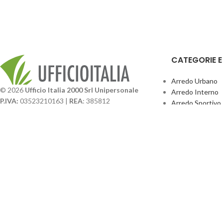
CATEGORIE 
Arredo Urbano
© 2026
Ufficio Italia 2000 Srl Unipersonale
Arredo Interno
P.IVA:
03523210163 |
REA
: 385812
Arredo Sportivo
SDI
: SUBM70N |
Cap. Sociale
131.500,00 I.V.
Giochi Esterno
Catalogo BPark
Società soggetta a direzione e coordinamento da
Promo Sedie Cert
parte di
GenALFA Holding srl
Attrezzature Par
Via A. Ponti n. 4 – Centro Commerciale Galassia
24126 Bergamo
Phone: +39.035.322206
Email: commerciale@ufficioitalia.com
PEC: info@pec.ufficioitalia.eu