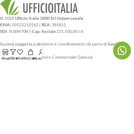
© 2026
Ufficio Italia 2000 Srl Unipersonale
P.IVA:
03523210163 |
REA
: 385812
SDI
: SUBM70N |
Cap. Sociale
131.500,00 I.V.
Società soggetta a direzione e coordinamento da parte di
GenALFA
Holding srl
Via A. Ponti n. 4 – Centro Commerciale Galassia
Shop
Filtra
Wishlist
Cart
My account
24126 Bergamo
Phone: +39.035.322206
Email: commerciale@ufficioitalia.com
PEC: info@pec.ufficioitalia.eu
CATEGORIE E CATALOGHI
LINK UTILI
BLOG E SOCIAL
UFFICIO ITALIA
© 2026
· Ufficio Italia 2000 Srl Unipersonale.