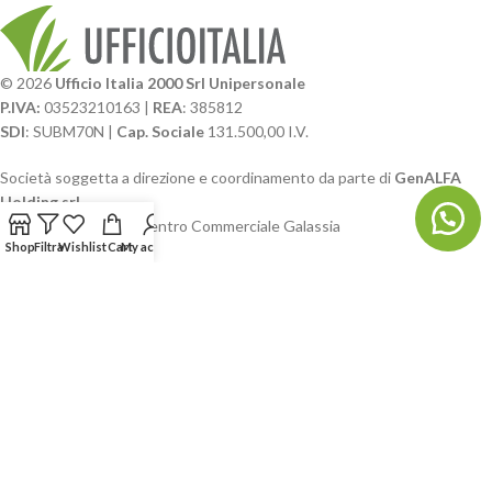
© 2026
Ufficio Italia 2000 Srl Unipersonale
P.IVA:
03523210163 |
REA
: 385812
SDI
: SUBM70N |
Cap. Sociale
131.500,00 I.V.
Società soggetta a direzione e coordinamento da parte di
GenALFA
Holding srl
Via A. Ponti n. 4 – Centro Commerciale Galassia
Shop
Filtra
Wishlist
Cart
My account
24126 Bergamo
Phone: +39.035.322206
Email: commerciale@ufficioitalia.com
PEC: info@pec.ufficioitalia.eu
CATEGORIE E CATALOGHI
LINK UTILI
BLOG E SOCIAL
UFFICIO ITALIA
© 2026
· Ufficio Italia 2000 Srl Unipersonale.