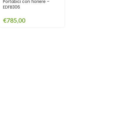
Portabici con fioriere –
EDFB306
€
785,00