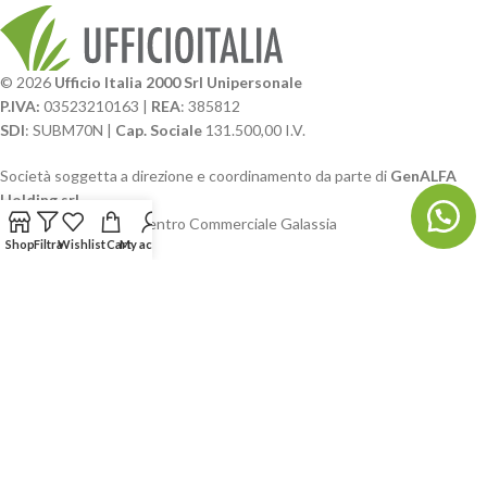
© 2026
Ufficio Italia 2000 Srl Unipersonale
P.IVA:
03523210163 |
REA
: 385812
SDI
: SUBM70N |
Cap. Sociale
131.500,00 I.V.
Società soggetta a direzione e coordinamento da parte di
GenALFA
Holding srl
Via A. Ponti n. 4 – Centro Commerciale Galassia
Shop
Filtra
Wishlist
Cart
My account
24126 Bergamo
Phone: +39.035.322206
Email: commerciale@ufficioitalia.com
PEC: info@pec.ufficioitalia.eu
CATEGORIE E CATALOGHI
LINK UTILI
BLOG E SOCIAL
UFFICIO ITALIA
© 2026
· Ufficio Italia 2000 Srl Unipersonale.