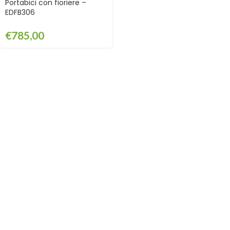
Portabici con fioriere –
EDFB306
€
785,00