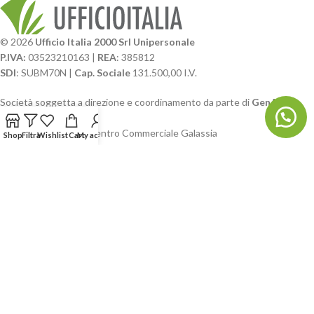
© 2026
Ufficio Italia 2000 Srl Unipersonale
P.IVA:
03523210163 |
REA
: 385812
SDI
: SUBM70N |
Cap. Sociale
131.500,00 I.V.
Società soggetta a direzione e coordinamento da parte di
GenALFA
Holding srl
Via A. Ponti n. 4 – Centro Commerciale Galassia
Shop
Filtra
Wishlist
Cart
My account
24126 Bergamo
Phone: +39.035.322206
Email: commerciale@ufficioitalia.com
PEC: info@pec.ufficioitalia.eu
CATEGORIE E CATALOGHI
LINK UTILI
BLOG E SOCIAL
UFFICIO ITALIA
© 2026
· Ufficio Italia 2000 Srl Unipersonale.