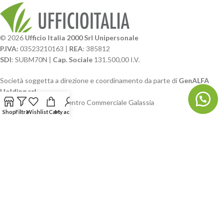
© 2026
Ufficio Italia 2000 Srl Unipersonale
P.IVA:
03523210163 |
REA
: 385812
SDI
: SUBM70N |
Cap. Sociale
131.500,00 I.V.
Società soggetta a direzione e coordinamento da parte di
GenALFA
Holding srl
Via A. Ponti n. 4 – Centro Commerciale Galassia
Shop
Filtra
Wishlist
Cart
My account
24126 Bergamo
Phone: +39.035.322206
Email: commerciale@ufficioitalia.com
PEC: info@pec.ufficioitalia.eu
CATEGORIE E CATALOGHI
LINK UTILI
BLOG E SOCIAL
UFFICIO ITALIA
© 2026
· Ufficio Italia 2000 Srl Unipersonale.