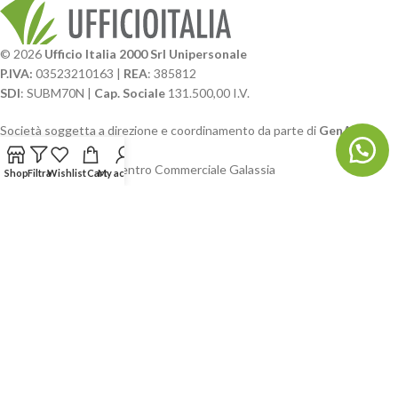
© 2026
Ufficio Italia 2000 Srl Unipersonale
P.IVA:
03523210163 |
REA
: 385812
SDI
: SUBM70N |
Cap. Sociale
131.500,00 I.V.
Società soggetta a direzione e coordinamento da parte di
GenALFA
Holding srl
Via A. Ponti n. 4 – Centro Commerciale Galassia
Shop
Filtra
Wishlist
Cart
My account
24126 Bergamo
Phone: +39.035.322206
Email: commerciale@ufficioitalia.com
PEC: info@pec.ufficioitalia.eu
CATEGORIE E CATALOGHI
LINK UTILI
BLOG E SOCIAL
UFFICIO ITALIA
© 2026
· Ufficio Italia 2000 Srl Unipersonale.