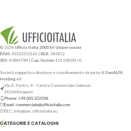
© 2026
Ufficio Italia 2000 Srl Unipersonale
P.IVA:
03523210163 |
REA
: 385812
SDI
: SUBM70N |
Cap. Sociale
131.500,00 I.V.
Società soggetta a direzione e coordinamento da parte di
GenALFA
Holding srl
Via A. Ponti n. 4 – Centro Commerciale Galassia
24126 Bergamo
Phone: +39.035.322206
Email: commerciale@ufficioitalia.com
PEC: info@pec.ufficioitalia.eu
CATEGORIE E CATALOGHI