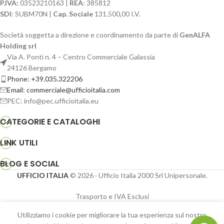
P.IVA:
03523210163 |
REA
: 385812
SDI
: SUBM70N |
Cap. Sociale
131.500,00 I.V.
Società soggetta a direzione e coordinamento da parte di
GenALFA
Holding srl
Via A. Ponti n. 4 – Centro Commerciale Galassia
24126 Bergamo
Phone: +39.035.322206
Email: commerciale@ufficioitalia.com
PEC: info@pec.ufficioitalia.eu
CATEGORIE E CATALOGHI
LINK UTILI
BLOG E SOCIAL
UFFICIO ITALIA
© 2026
· Ufficio Italia 2000 Srl Unipersonale.
Trasporto e IVA Esclusi
Sagoma e
Utilizziamo i cookie per migliorare la tua esperienza sul nostro
scatola gioco