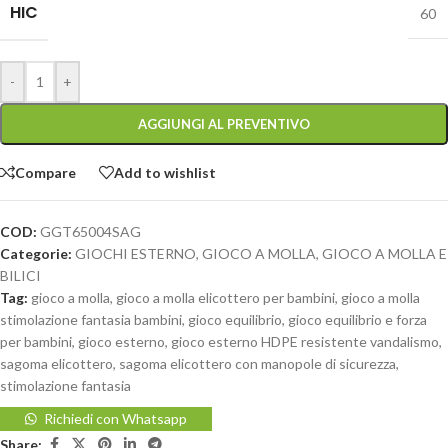
HIC
60
-
+
AGGIUNGI AL PREVENTIVO
Compare
Add to wishlist
COD:
GGT65004SAG
Categorie:
GIOCHI ESTERNO
,
GIOCO A MOLLA
,
GIOCO A MOLLA E
BILICI
Tag:
gioco a molla
,
gioco a molla elicottero per bambini
,
gioco a molla
stimolazione fantasia bambini
,
gioco equilibrio
,
gioco equilibrio e forza
per bambini
,
gioco esterno
,
gioco esterno HDPE resistente vandalismo
,
sagoma elicottero
,
sagoma elicottero con manopole di sicurezza
,
stimolazione fantasia
Richiedi con Whatsapp
Share: