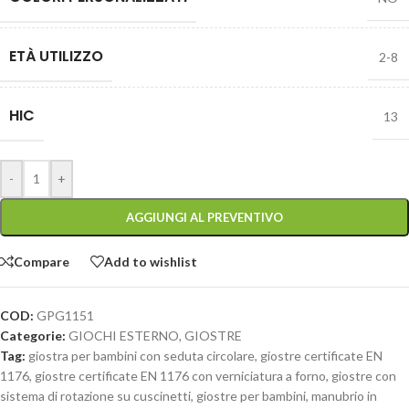
ETÀ UTILIZZO
2-8
HIC
13
-
+
AGGIUNGI AL PREVENTIVO
Compare
Add to wishlist
COD:
GPG1151
Categorie:
GIOCHI ESTERNO
,
GIOSTRE
Tag:
giostra per bambini con seduta circolare
,
giostre certificate EN
1176
,
giostre certificate EN 1176 con verniciatura a forno
,
giostre con
sistema di rotazione su cuscinetti
,
giostre per bambini
,
manubrio in