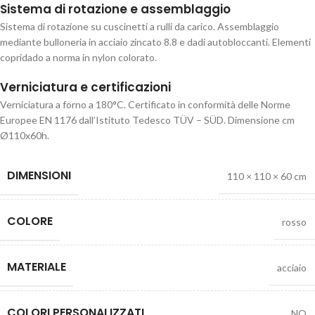
Sistema di rotazione e assemblaggio
Sistema di rotazione su cuscinetti a rulli da carico. Assemblaggio
mediante bulloneria in acciaio zincato 8.8 e dadi autobloccanti. Elementi
copridado a norma in nylon colorato.
Verniciatura e certificazioni
Verniciatura a forno a 180°C. Certificato in conformità delle Norme
Europee EN 1176 dall’Istituto Tedesco TÜV – SÜD. Dimensione cm
Ø110x60h.
DIMENSIONI
110 × 110 × 60 cm
COLORE
rosso
MATERIALE
acciaio
COLORI PERSONALIZZATI
NO