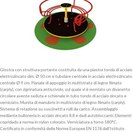
Giostra con struttura portante costituita da una piastra tonda di acciaio
elettrozincato dim. Ø 50 cm e tubolare centrale in acciaio elettrozincato
centrale Ø 9 cm. Pianale di appoggio in multistrato di legno filmato
(carply), con zigrinatura antiscivolo, sul quale vi è montato un divanetto
circolare avente seduta e schienale in tubo tondo di acciaio zincato e
verniciato. Munita di manubrio in multistrato di legno filmato (carply).
Sistema di rotazione su cuscinetti a rulli da carico. Assemblaggio
mediante bulloneria in acciaio zincato 8.8 e dadi autobloccanti. Elementi
copridado a norma in nylon colorato. Verniciatura a forno 180°C.
Certificato in conformità delle Norme Europee EN 1176 dall’Istituto