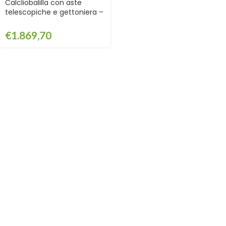
Calcliobalilla con aste
telescopiche e gettoniera –
GAF0742
€
1.869,70