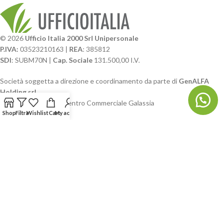
© 2026
Ufficio Italia 2000 Srl Unipersonale
P.IVA:
03523210163 |
REA
: 385812
SDI
: SUBM70N |
Cap. Sociale
131.500,00 I.V.
Società soggetta a direzione e coordinamento da parte di
GenALFA
Holding srl
Via A. Ponti n. 4 – Centro Commerciale Galassia
24126 Bergamo
Shop
Filtra
Wishlist
Cart
My account
Phone: +39.035.322206
Email: commerciale@ufficioitalia.com
PEC: info@pec.ufficioitalia.eu
CATEGORIE E CATALOGHI
LINK UTILI
BLOG E SOCIAL
UFFICIO ITALIA
© 2026
· Ufficio Italia 2000 Srl Unipersonale.