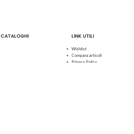
E CATALOGHI
LINK UTILI
Wishlist
Compara articoli
Privacy Policy
Cookie Policy
Termini e condizioni
ificate
Politica aziendale per la qualità
co Giochi
Contatti
Area Agenti
UFFICIO ITALIA
© 2026
· Ufficio Italia 2000 Srl Unipersonale.