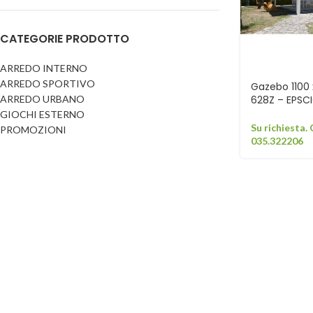
Dog
Posacenere
CATEGORIE PRODOTTO
Fioriere
Sicurezza stradale
Fontane
Tabelloni e bacheche
ARREDO INTERNO
ARREDO SPORTIVO
Gazebi e casette
Gazebo 1100 
Transenne
ARREDO URBANO
628Z – EPSCI
Orologi
GIOCHI ESTERNO
Su richiesta.
PROMOZIONI
035.322206