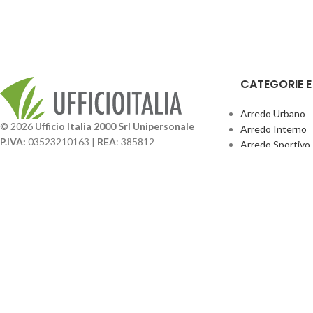
CATEGORIE 
Arredo Urbano
© 2026
Ufficio Italia 2000 Srl Unipersonale
Arredo Interno
P.IVA:
03523210163 |
REA
: 385812
Arredo Sportivo
SDI
: SUBM70N |
Cap. Sociale
131.500,00 I.V.
Giochi Esterno
Catalogo BPark
Società soggetta a direzione e coordinamento da
Promo Sedie Cert
parte di
GenALFA Holding srl
Attrezzature Par
Via A. Ponti n. 4 – Centro Commerciale Galassia
24126 Bergamo
Phone: +39.035.322206
Email: commerciale@ufficioitalia.com
PEC: info@pec.ufficioitalia.eu