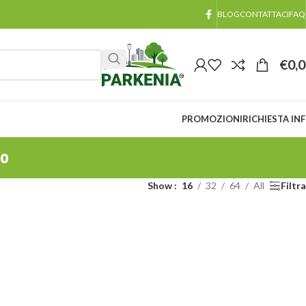
BLOG
CONTATTACI
FAQ
€
0,
PROMOZIONI
RICHIESTA IN
no
Show
16
32
64
All
Filtra