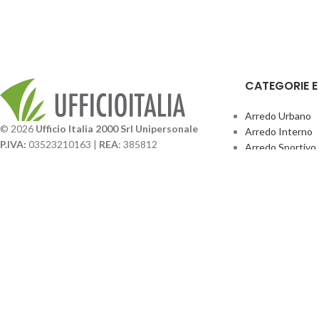
CATEGORIE 
Arredo Urbano
© 2026
Ufficio Italia 2000 Srl Unipersonale
Arredo Interno
P.IVA:
03523210163 |
REA
: 385812
Arredo Sportivo
SDI
: SUBM70N |
Cap. Sociale
131.500,00 I.V.
Giochi Esterno
Catalogo BPark
Società soggetta a direzione e coordinamento da
Promo Sedie Cert
parte di
GenALFA Holding srl
Attrezzature Par
Via A. Ponti n. 4 – Centro Commerciale Galassia
24126 Bergamo
Phone: +39.035.322206
Email: commerciale@ufficioitalia.com
PEC: info@pec.ufficioitalia.eu