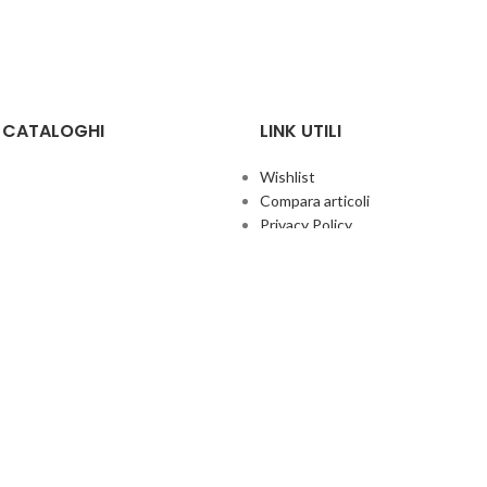
E CATALOGHI
LINK UTILI
Wishlist
Compara articoli
Privacy Policy
Cookie Policy
Termini e condizioni
ificate
Politica aziendale per la qualità
co Giochi
Contatti
Area Agenti
UFFICIO ITALIA
© 2026
· Ufficio Italia 2000 Srl Unipersonale.