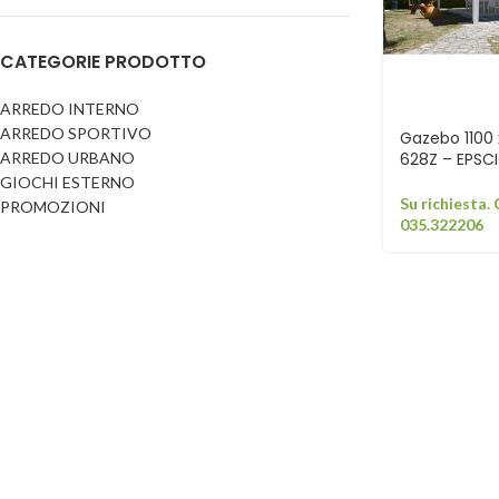
Dog
Posacenere
CATEGORIE PRODOTTO
Fioriere
Sicurezza stradale
Fontane
Tabelloni e bacheche
ARREDO INTERNO
ARREDO SPORTIVO
Gazebi e casette
Gazebo 1100 
Transenne
ARREDO URBANO
628Z – EPSCI
Orologi
GIOCHI ESTERNO
Su richiesta.
PROMOZIONI
035.322206