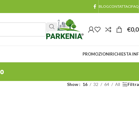
BLOG
CONTATTACI
FAQ
€
0,
PROMOZIONI
RICHIESTA IN
no
Show
16
32
64
All
Filtra