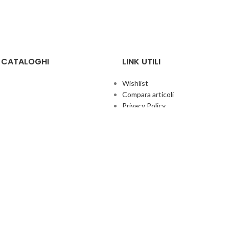
E CATALOGHI
LINK UTILI
Wishlist
Compara articoli
Privacy Policy
Cookie Policy
Termini e condizioni
ificate
Politica aziendale per la qualità
co Giochi
Contatti
Area Agenti
UFFICIO ITALIA
© 2026
· Ufficio Italia 2000 Srl Unipersonale.