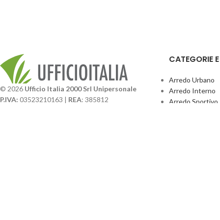
CATEGORIE 
Arredo Urbano
© 2026
Ufficio Italia 2000 Srl Unipersonale
Arredo Interno
P.IVA:
03523210163 |
REA
: 385812
Arredo Sportivo
SDI
: SUBM70N |
Cap. Sociale
131.500,00 I.V.
Giochi Esterno
Catalogo BPark
Società soggetta a direzione e coordinamento da
Promo Sedie Cert
parte di
GenALFA Holding srl
Attrezzature Par
Via A. Ponti n. 4 – Centro Commerciale Galassia
24126 Bergamo
Phone: +39.035.322206
Email: commerciale@ufficioitalia.com
PEC: info@pec.ufficioitalia.eu