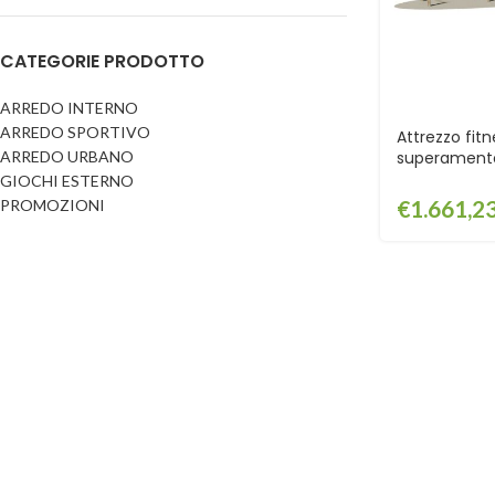
Dog
Posacenere
CATEGORIE PRODOTTO
Fioriere
Sicurezza stradale
Fontane
Tabelloni e bacheche
ARREDO INTERNO
ARREDO SPORTIVO
Gazebi e casette
Attrezzo fitn
Transenne
ARREDO URBANO
superamento
Orologi
GPG2120
GIOCHI ESTERNO
€
1.661,2
PROMOZIONI