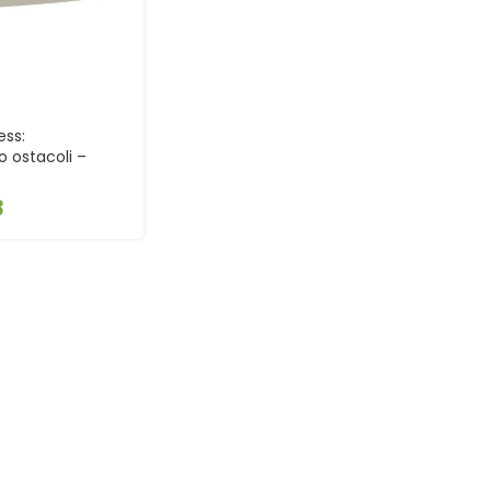
ess:
 ostacoli –
3