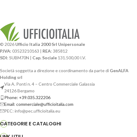
© 2026
Ufficio Italia 2000 Srl Unipersonale
P.IVA:
03523210163 |
REA
: 385812
SDI
: SUBM70N |
Cap. Sociale
131.500,00 I.V.
Società soggetta a direzione e coordinamento da parte di
GenALFA
Holding srl
Via A. Ponti n. 4 – Centro Commerciale Galassia
24126 Bergamo
Phone: +39.035.322206
Email: commerciale@ufficioitalia.com
PEC: info@pec.ufficioitalia.eu
CATEGORIE E CATALOGHI
LINK UTILI