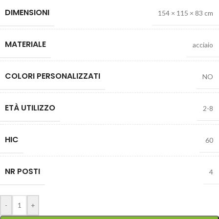
DIMENSIONI
154 × 115 × 83 cm
MATERIALE
acciaio
COLORI PERSONALIZZATI
NO
ETÀ UTILIZZO
2-8
HIC
60
NR POSTI
4
-
+