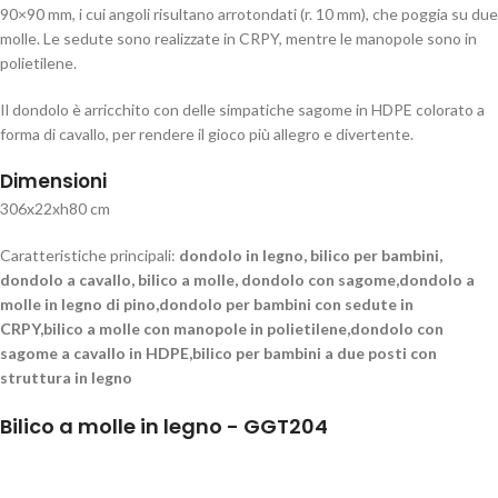
90×90 mm, i cui angoli risultano arrotondati (r. 10 mm), che poggia su due
molle. Le sedute sono realizzate in CRPY, mentre le manopole sono in
polietilene.
Il dondolo è arricchito con delle simpatiche sagome in HDPE colorato a
forma di cavallo, per rendere il gioco più allegro e divertente.
Dimensioni
306x22xh80 cm
Caratteristiche principali:
dondolo in legno, bilico per bambini,
dondolo a cavallo, bilico a molle, dondolo con sagome,dondolo a
molle in legno di pino,dondolo per bambini con sedute in
CRPY,bilico a molle con manopole in polietilene,dondolo con
sagome a cavallo in HDPE,bilico per bambini a due posti con
struttura in legno
Bilico a molle in legno - GGT204