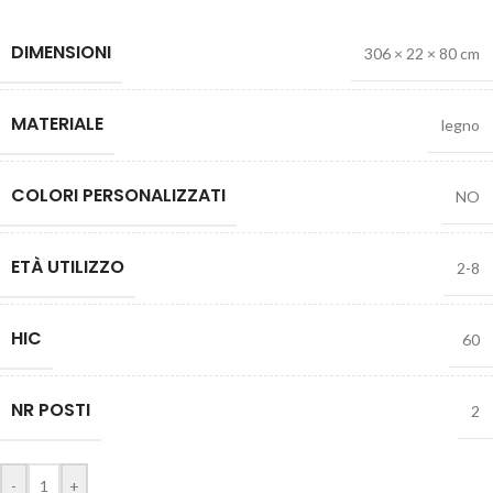
DIMENSIONI
306 × 22 × 80 cm
MATERIALE
legno
COLORI PERSONALIZZATI
NO
ETÀ UTILIZZO
2-8
HIC
60
NR POSTI
2
-
+