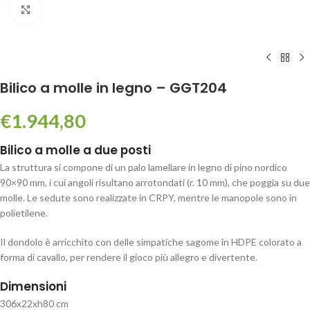
Click to enlarge
Bilico a molle in legno – GGT204
€
1.944,80
Bilico a molle a due posti
La struttura si compone di un palo lamellare in legno di pino nordico
90×90 mm, i cui angoli risultano arrotondati (r. 10 mm), che poggia su due
molle. Le sedute sono realizzate in CRPY, mentre le manopole sono in
polietilene.
Il dondolo è arricchito con delle simpatiche sagome in HDPE colorato a
forma di cavallo, per rendere il gioco più allegro e divertente.
Dimensioni
306x22xh80 cm