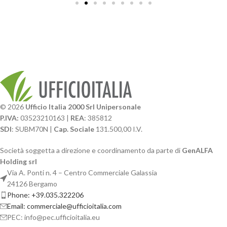
© 2026
Ufficio Italia 2000 Srl Unipersonale
P.IVA:
03523210163 |
REA
: 385812
SDI
: SUBM70N |
Cap. Sociale
131.500,00 I.V.
Società soggetta a direzione e coordinamento da parte di
GenALFA
Holding srl
Via A. Ponti n. 4 – Centro Commerciale Galassia
24126 Bergamo
Phone: +39.035.322206
Email: commerciale@ufficioitalia.com
PEC: info@pec.ufficioitalia.eu