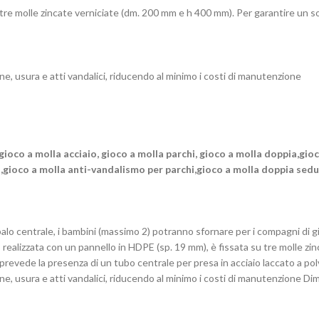
su tre molle zincate verniciate (dm. 200 mm e h 400 mm). Per garantire un
one, usura e atti vandalici, riducendo al minimo i costi di manutenzione
gioco a molla acciaio, gioco a molla parchi, gioco a molla doppia,gi
i,gioco a molla anti-vandalismo per parchi,gioco a molla doppia sed
 palo centrale, i bambini (massimo 2) potranno sfornare per i compagni di g
a, realizzata con un pannello in HDPE (sp. 19 mm), è fissata su tre molle zi
revede la presenza di un tubo centrale per presa in acciaio laccato a po
ione, usura e atti vandalici, riducendo al minimo i costi di manutenzione 