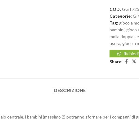
COD:
GGT72
Categorie:
GI
Tag:
gioco a mo
bambini
,
gioco 
molla doppia s
usura
,
gioco a 
Richied
Share:
DESCRIZIONE
palo centrale, i bambini (massimo 2) potranno sfornare per i compagni di gio