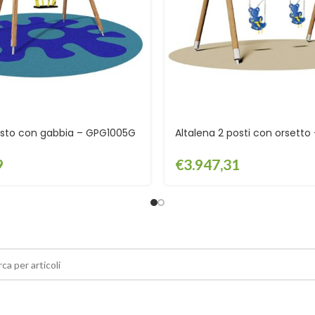
posto con gabbia – GPG1005G
Altalena 2 posti con orsett
9
€
3.947,31