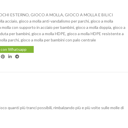
5
OCHI ESTERNO
,
GIOCO A MOLLA
,
GIOCO A MOLLA E BILICI
lla acciaio
,
gioco a molla anti-vandalismo per parchi
,
gioco a molla
a molla con supporto in acciaio per bambini
,
gioco a molla doppia
,
gioco a
eduta per bambini
,
gioco a molla HDPE
,
gioco a molla HDPE resistente a
molla parchi
,
gioco a molla per bambini con palo centrale
i con Whatsapp
co quanti più tranci possibili, rimbalzando più e più volte sulle molle di