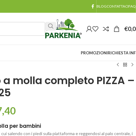
BLOG
CONTATTACI
FAQ
€
0,
PROMOZIONI
RICHIESTA IN
 a molla completo PIZZA –
25
7,40
lla per bambini
 cui salendo con i piedi sulla piattaforma e reggendosi al palo centrale, i