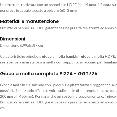
La struttura, realizzata con un pannello in HDPE (sp. 19 mm), è fissata 
per presa in acciaio laccato a polvere (60×3 mm).
Materiali e manutenzione
L’utilizzo di pannelli in HDPE garantisce una più alta resistenza ad abrasi
Dimensioni
Dimensione d.99xh187 cm
Caratteristiche principali:
gioco a molla bambini, gioco a molla HDPE, 
resistente a usura,gioco a molla con supporto in acciaio per bambin
Gioco a molla completo PIZZA - GGT725
Gioco a molla in cui salendo con i piedi sulla piattaforma e reggendosi al
possibili, rimbalzando più e più volte sulle molle di sostegno. La struttur
200 mm e h 400 mm). Per garantire un sostegno supplementare, il gioco p
L’utilizzo di pannelli in HDPE garantisce una più alta resistenza ad abras
cm