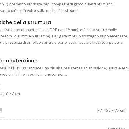
o 2) potranno sfornare per i compagni di gioco quanti più tranci
lzando più e più volte sulle molle di sostegno.
tiche della struttura
ealizzata con un pannello in HDPE (sp. 19 mm), è fissata su tre molle
iate (dm. 200 mm e h 400 mm). Per garantire un sostegno supplementare,
e la presenza di un tubo centrale per presa in acciaio laccato a polvere
e manutenzione
nnelli in HDPE garantisce una più alta resistenza ad abrasione, usura e atti
cendo al minimo i costi di manutenzione
i
99xh187 cm
I
77 × 53 × 77 cm
arancione