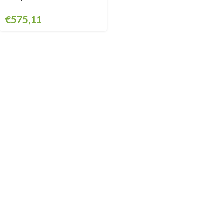
GSAB660KIT
€
575,11