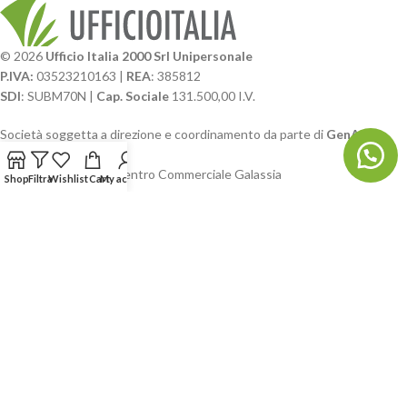
© 2026
Ufficio Italia 2000 Srl Unipersonale
P.IVA:
03523210163 |
REA
: 385812
SDI
: SUBM70N |
Cap. Sociale
131.500,00 I.V.
Società soggetta a direzione e coordinamento da parte di
GenALFA
Holding srl
Via A. Ponti n. 4 – Centro Commerciale Galassia
Shop
Filtra
Wishlist
Cart
My account
24126 Bergamo
Phone: +39.035.322206
Email: commerciale@ufficioitalia.com
PEC: info@pec.ufficioitalia.eu
CATEGORIE E CATALOGHI
LINK UTILI
BLOG E SOCIAL
UFFICIO ITALIA
© 2026
· Ufficio Italia 2000 Srl Unipersonale.