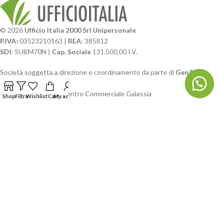
© 2026
Ufficio Italia 2000 Srl Unipersonale
P.IVA:
03523210163 |
REA
: 385812
SDI
: SUBM70N |
Cap. Sociale
131.500,00 I.V.
Società soggetta a direzione e coordinamento da parte di
GenALFA
Holding srl
Via A. Ponti n. 4 – Centro Commerciale Galassia
Shop
Filtra
Wishlist
Cart
My account
24126 Bergamo
Phone: +39.035.322206
Email: commerciale@ufficioitalia.com
PEC: info@pec.ufficioitalia.eu
CATEGORIE E CATALOGHI
LINK UTILI
BLOG E SOCIAL
UFFICIO ITALIA
© 2026
· Ufficio Italia 2000 Srl Unipersonale.