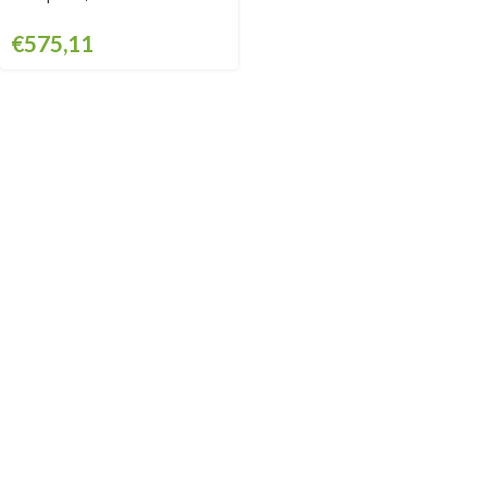
GSAB660KIT
€
575,11