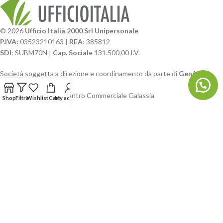
© 2026
Ufficio Italia 2000 Srl Unipersonale
P.IVA:
03523210163 |
REA
: 385812
SDI
: SUBM70N |
Cap. Sociale
131.500,00 I.V.
Società soggetta a direzione e coordinamento da parte di
GenALFA
Holding srl
Via A. Ponti n. 4 – Centro Commerciale Galassia
Shop
Filtra
Wishlist
Cart
My account
24126 Bergamo
Phone: +39.035.322206
Email: commerciale@ufficioitalia.com
PEC: info@pec.ufficioitalia.eu
CATEGORIE E CATALOGHI
LINK UTILI
BLOG E SOCIAL
UFFICIO ITALIA
© 2026
· Ufficio Italia 2000 Srl Unipersonale.