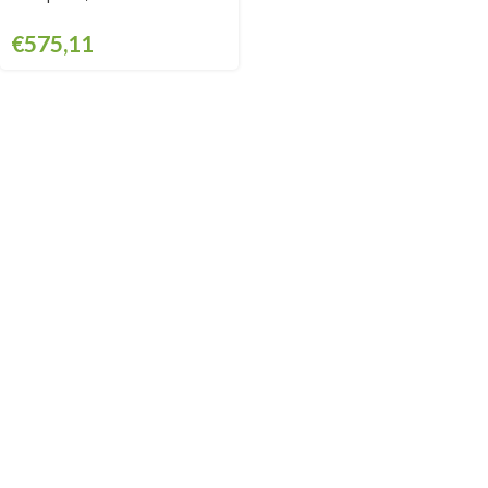
GSAB660KIT
€
575,11