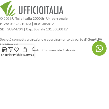
© 2026
Ufficio Italia 2000 Srl Unipersonale
P.IVA:
03523210163 |
REA
: 385812
SDI
: SUBM70N |
Cap. Sociale
131.500,00 I.V.
Società soggetta a direzione e coordinamento da parte di
GenALFA
Holding srl
Via A. Ponti n. 4 – Centro Commerciale Galassia
Shop
Filtra
Wishlist
Cart
My account
24126 Bergamo
Phone: +39.035.322206
Email: commerciale@ufficioitalia.com
PEC: info@pec.ufficioitalia.eu
CATEGORIE E CATALOGHI
LINK UTILI
BLOG E SOCIAL
UFFICIO ITALIA
© 2026
· Ufficio Italia 2000 Srl Unipersonale.