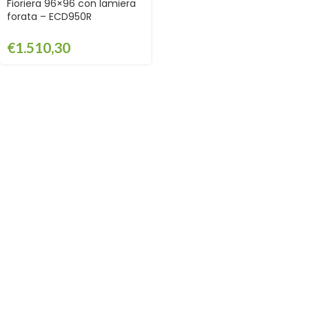
Fioriera 96×96 con lamiera
forata – ECD950R
€
1.510,30