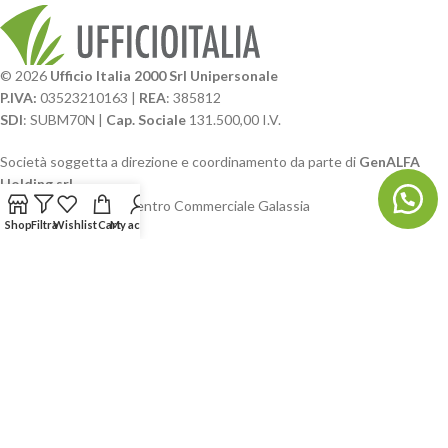
© 2026
Ufficio Italia 2000 Srl Unipersonale
P.IVA:
03523210163 |
REA
: 385812
SDI
: SUBM70N |
Cap. Sociale
131.500,00 I.V.
Società soggetta a direzione e coordinamento da parte di
GenALFA
Holding srl
Via A. Ponti n. 4 – Centro Commerciale Galassia
Shop
Filtra
Wishlist
Cart
My account
24126 Bergamo
Phone: +39.035.322206
Email: commerciale@ufficioitalia.com
PEC: info@pec.ufficioitalia.eu
CATEGORIE E CATALOGHI
LINK UTILI
BLOG E SOCIAL
UFFICIO ITALIA
© 2026
· Ufficio Italia 2000 Srl Unipersonale.