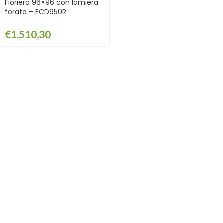
Fioriera 96×96 con lamiera
forata – ECD950R
€
1.510,30