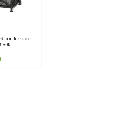
96 con lamiera
D950R
0