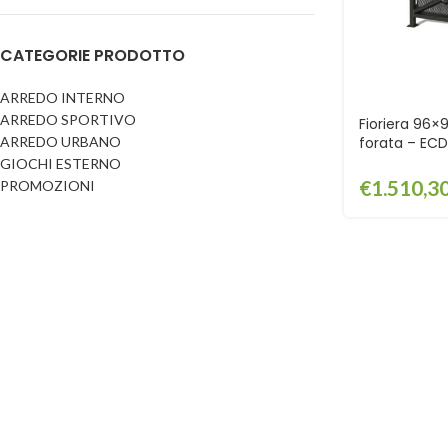
Dog
Posacenere
CATEGORIE PRODOTTO
Fioriere
Sicurezza stradale
Fontane
Tabelloni e bacheche
ARREDO INTERNO
ARREDO SPORTIVO
Gazebi e casette
Fioriera 96×
Transenne
ARREDO URBANO
forata – EC
Orologi
GIOCHI ESTERNO
€
1.510,3
PROMOZIONI