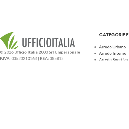
CATEGORIE 
Arredo Urbano
© 2026
Ufficio Italia 2000 Srl Unipersonale
Arredo Interno
P.IVA:
03523210163 |
REA
: 385812
Arredo Sportivo
SDI
: SUBM70N |
Cap. Sociale
131.500,00 I.V.
Giochi Esterno
Catalogo BPark
Società soggetta a direzione e coordinamento da
Promo Sedie Cert
parte di
GenALFA Holding srl
Attrezzature Par
Via A. Ponti n. 4 – Centro Commerciale Galassia
24126 Bergamo
Phone: +39.035.322206
Email: commerciale@ufficioitalia.com
PEC: info@pec.ufficioitalia.eu