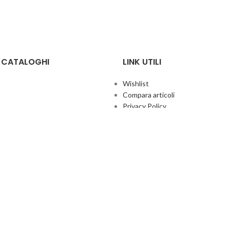
E CATALOGHI
LINK UTILI
Wishlist
Compara articoli
Privacy Policy
Cookie Policy
Termini e condizioni
ificate
Politica aziendale per la qualità
co Giochi
Contatti
Area Agenti
UFFICIO ITALIA
© 2026
· Ufficio Italia 2000 Srl Unipersonale.