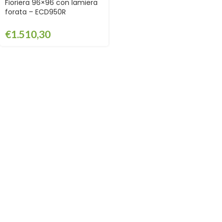
Fioriera 96×96 con lamiera
forata – ECD950R
€
1.510,30