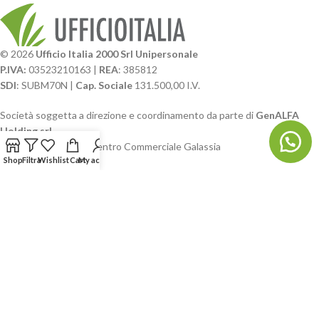
© 2026
Ufficio Italia 2000 Srl Unipersonale
P.IVA:
03523210163 |
REA
: 385812
SDI
: SUBM70N |
Cap. Sociale
131.500,00 I.V.
Società soggetta a direzione e coordinamento da parte di
GenALFA
Holding srl
Via A. Ponti n. 4 – Centro Commerciale Galassia
Shop
Filtra
Wishlist
Cart
My account
24126 Bergamo
Phone: +39.035.322206
Email: commerciale@ufficioitalia.com
PEC: info@pec.ufficioitalia.eu
CATEGORIE E CATALOGHI
LINK UTILI
BLOG E SOCIAL
UFFICIO ITALIA
© 2026
· Ufficio Italia 2000 Srl Unipersonale.